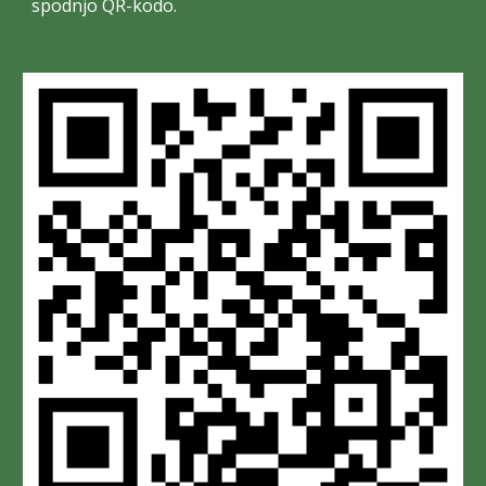
spodnjo
QR-
k
od
o
.