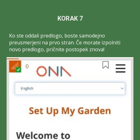
KORAK 7
Ko ste oddali predlogo, boste samodejno
preusmerjeni na prvo stran. Če morate izpolniti
novo predlogo, pričnite postopek znova!