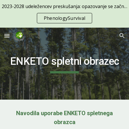
2023-2028 udeležencev preskušanja: opazovanje se začne 1. april
Skip to main content
Skip to navigation
PhenologySurvival
ENKETO
spletni obrazec
Navodila uporabe
ENKETO spletnega
obrazca