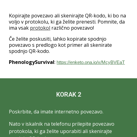
Kopirajte povezavo ali skenirajte QR
-k
od
o, ki bo na
voljo v protokolu, ki ga želite prenesti. Pomnite, da
ima vsak
protokol
različno povezavo!
Če želite poskusiti, lahko kopirate spodnjo
povezavo s predlogo kot primer ali skenirate
spodnjo
QR-
k
od
o
.
PhenologySurvival
:
https://enketo.ona.io/x/McyBVEaT
KORAK 2
Poskrbite, da imate internetno povezavo.
Nato v iskalnik na telefonu prilepite povezavo
protokola, ki ga želite uporabiti ali skenirajte