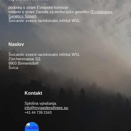
podpora s strani
Evropske komisije
vodeno s strani Zavoda za evolucijsko genetiko (
Evolutionary
Genetics Group),
Švicarski zvezni raziskovalni inštitut WSL
Naslov
Švicarski zvezni raziskovalni inštitut WSL
Zürcherstrasse 111
8903 Birmensdorf
Švica
Kontakt
Splošna vprašanja:
info@mygardenoftrees.eu
+41 44 739 2343