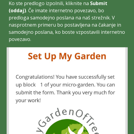
Ko ste predlogo izpolnili, kliknite na
Submit
(oddaj
)
. Če imate internetno povezavo, bo
predloga samodejno poslana na naš strežnik.
V
nasprotnem primeru bo postavljena na čakanje in
samodejno poslana, ko boste vzpostavili internetno
povezavo.