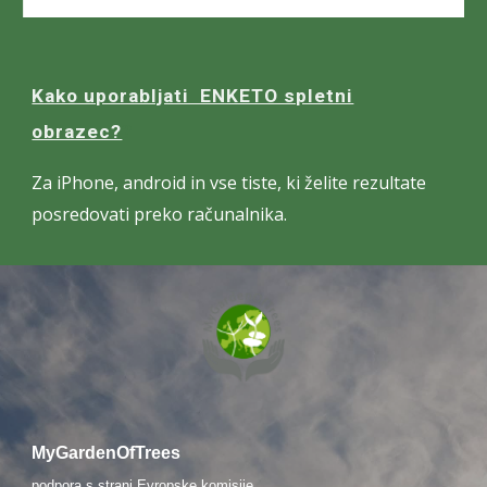
Kako uporabljati ENKETO spletni
obrazec?
?
Za
iPhone, android in vse tiste, ki želite rezultate
posredovati preko računalnika.
MyGardenOfTrees
podpora s strani
Evropske komisije