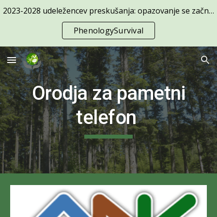
2023-2028 udeležencev preskušanja: opazovanje se začne 1. april
Skip to main content
Skip to navigation
PhenologySurvival
Orodja za pametni
telefon