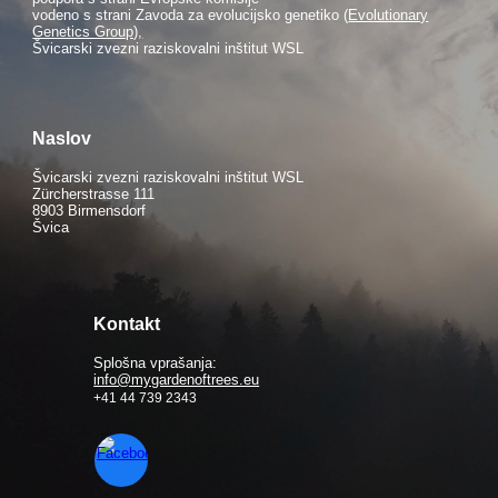
vodeno s strani Zavoda za evolucijsko genetiko (
Evolutionary
Genetics Group),
Švicarski zvezni raziskovalni inštitut WSL
Naslov
Švicarski zvezni raziskovalni inštitut WSL
Zürcherstrasse 111
8903 Birmensdorf
Švica
Kontakt
Splošna vprašanja:
info@mygardenoftrees.eu
+41 44 739 2343