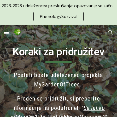
2023-2028 udeležencev preskušanja: opazovanje se začne 1. april
Skip to main content
Skip to navigation
PhenologySurvival
Koraki za pridružitev
Postali boste udeleženec projekta
MyGardenOfTrees.
Preden se pridružit, si preberite
informacije na podstraneh
"
Se lahko