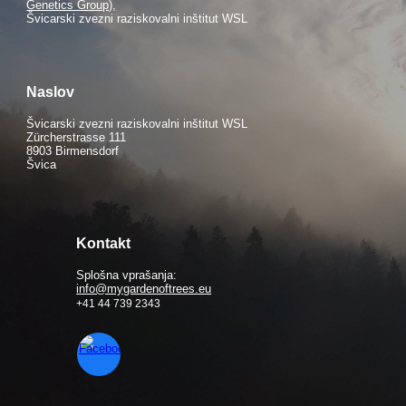
Genetics Group),
Švicarski zvezni raziskovalni inštitut WSL
Naslov
Švicarski zvezni raziskovalni inštitut WSL
Zürcherstrasse 111
8903 Birmensdorf
Švica
Kontakt
Splošna vprašanja:
info@mygardenoftrees.eu
+41 44 739 2343