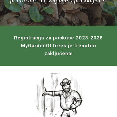
pridružim?
"
in
"
Kaj lahko pričakujem?
"
Registracija za poskuse
2023-2028
MyGardenOfTrees
je trenutno
zaključena!